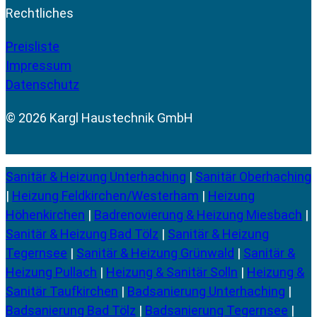
Rechtliches
Preisliste
Impressum
Datenschutz
© 2026 Kargl Haustechnik GmbH
Sanitär & Heizung Unterhaching
|
Sanitär Oberhaching
|
Heizung Feldkirchen/Westerham
|
Heizung
Höhenkirchen
|
Badrenovierung & Heizung Miesbach
|
Sanitär & Heizung Bad Tölz
|
Sanitär & Heizung
Tegernsee
|
Sanitär & Heizung Grünwald
|
Sanitär &
Heizung Pullach
|
Heizung & Sanitär Solln
|
Heizung &
Sanitär Taufkirchen
|
Badsanierung Unterhaching
|
Badsanierung Bad Tölz
|
Badsanierung Tegernsee
|